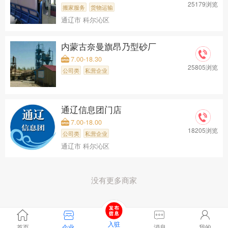
25179浏览
搬家服务
货物运输
通辽市 科尔沁区
内蒙古奈曼旗昂乃型砂厂
7.00-18.30
25805浏览
公司类
私营企业
通辽信息团门店
7.00-18.00
18205浏览
公司类
私营企业
通辽市 科尔沁区
没有更多商家
入驻
首页
企业
消息
我的