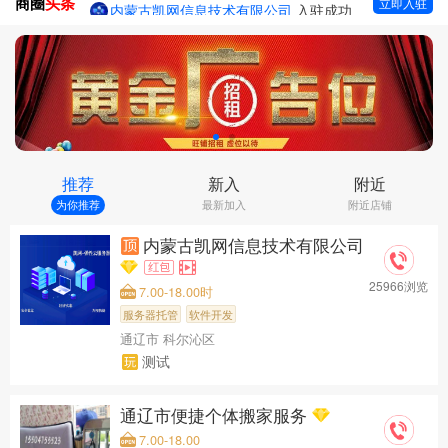
商圈
头条
内蒙古凯网信息技术有限公司
入驻成功
立即入驻
通辽市便捷个体搬家服务
入驻成功
内蒙古奈曼旗昂乃型砂厂
入驻成功
通辽信息团门店
入驻成功
推荐
新入
附近
为你推荐
最新加入
附近店铺
内蒙古凯网信息技术有限公司
25966浏览
7.00-18.00时
服务器托管
软件开发
通辽市 科尔沁区
测试
通辽市便捷个体搬家服务
7.00-18.00