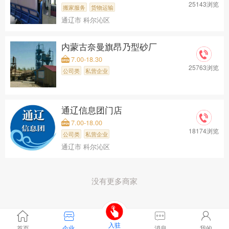
25143浏览
搬家服务
货物运输
通辽市 科尔沁区
内蒙古奈曼旗昂乃型砂厂
7.00-18.30
25763浏览
公司类
私营企业
通辽信息团门店
7.00-18.00
18174浏览
公司类
私营企业
通辽市 科尔沁区
没有更多商家
入驻
首页
企业
消息
我的