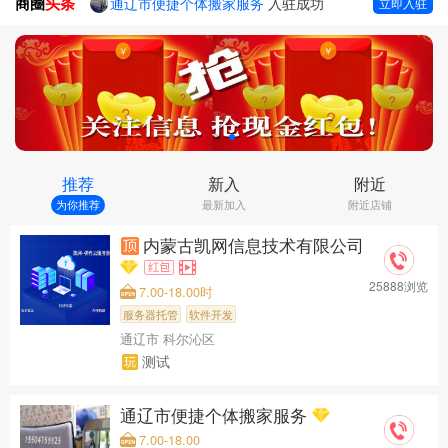
商圈
头条
通辽市便捷个体搬家服务
入驻成功
立即入驻
内蒙古奈曼旗昂乃型砂厂
入驻成功
通辽信息团门店
入驻成功
内蒙古凯网信息技术有限公司
入驻成功
推荐
新入
附近
为你推荐
最新加入
附近店铺
内蒙古凯网信息技术有限公司
25888浏览
7.00-18.00时
服务器托管
软件开发
通辽市 科尔沁区
测试
通辽市便捷个体搬家服务
7.00-18.00