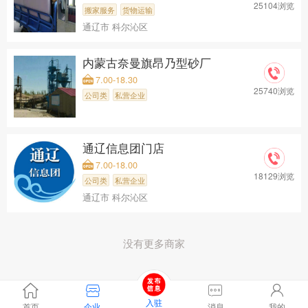
25104浏览
搬家服务
货物运输
通辽市 科尔沁区
内蒙古奈曼旗昂乃型砂厂
7.00-18.30
25740浏览
公司类
私营企业
通辽信息团门店
7.00-18.00
18129浏览
公司类
私营企业
通辽市 科尔沁区
没有更多商家
入驻
首页
企业
消息
我的