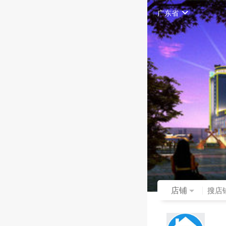
广东省
店铺