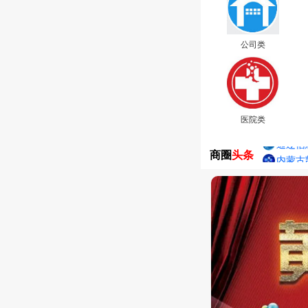
公司类
医院类
商圈
头条
内蒙古
通辽市
内蒙古
通辽信