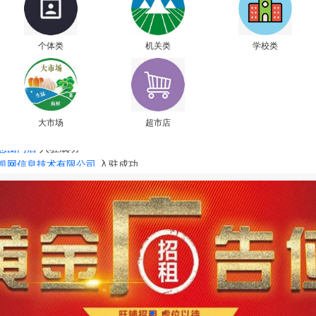
个体类
机关类
学校类
大市场
超市店
凯网信息技术有限公司
入驻成功
便捷个体搬家服务
入驻成功
奈曼旗昂乃型砂厂
入驻成功
息团门店
入驻成功