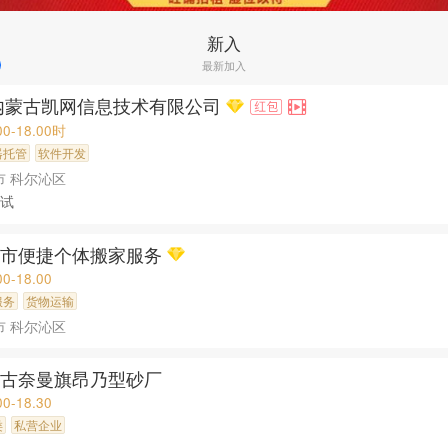
新入
最新加入
内蒙古凯网信息技术有限公司
00-18.00时
器托管
软件开发
市 科尔沁区
试
辽市便捷个体搬家服务
00-18.00
服务
货物运输
市 科尔沁区
蒙古奈曼旗昂乃型砂厂
00-18.30
类
私营企业