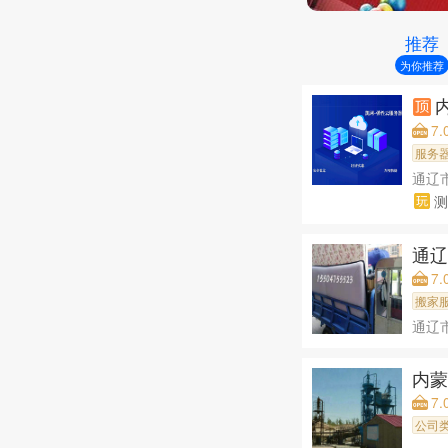
推荐
为你推荐
7.
服务
通辽
测
通
7.
搬家
通辽
内
7.
公司