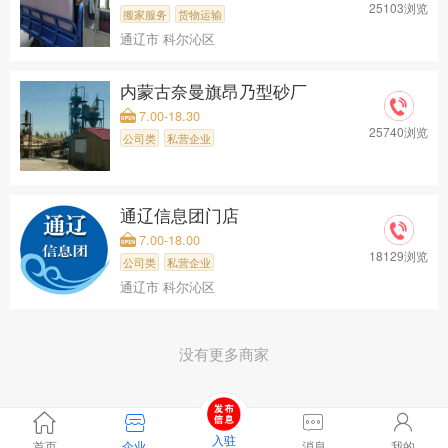
25103浏览
搬家服务
货物运输
通辽市 科尔沁区
内蒙古奈曼旗昂乃型砂厂
7.00-18.30
25740浏览
公司类
私营企业
通辽信息团门店
7.00-18.00
18129浏览
公司类
私营企业
通辽市 科尔沁区
没有更多商家
入驻
首页
企业
消息
我的