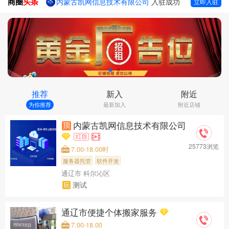
商圈
头条
内蒙古凯网信息技术有限公司
入驻成功
立即入驻
通辽市便捷个体搬家服务
入驻成功
内蒙古奈曼旗昂乃型砂厂
入驻成功
通辽信息团门店
入驻成功
推荐
新入
附近
为你推荐
最新加入
附近店铺
内蒙古凯网信息技术有限公司
25773浏览
7.00-18.00时
服务器托管
软件开发
通辽市 科尔沁区
测试
通辽市便捷个体搬家服务
7.00-18.00