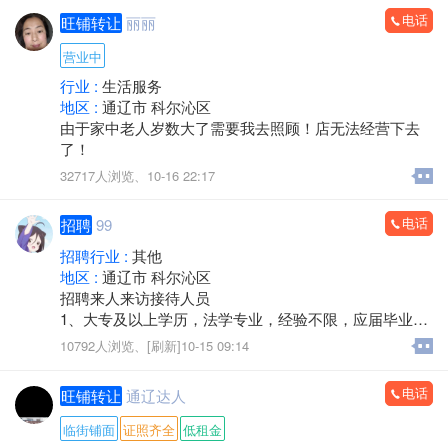
有意者请私信或电话联系。*****6071。*****3586。
电话
旺铺转让
丽丽
营业中
行业 :
生活服务
地区 :
通辽市 科尔沁区
由于家中老人岁数大了需要我去照顾！店无法经营下去
了！
32717人浏览、
10-16 22:17
电话
招聘
99
招聘行业 :
其他
地区 :
通辽市 科尔沁区
招聘来人来访接待人员
1、大专及以上学历，法学专业，经验不限，应届毕业生
也可考虑;
10792人浏览、
[刷新]10-15 09:14
2、耐心及时的解决来访当事人咨询的相关法律问题，用
法言法语为当事人提供专业的法律咨询解答;
电话
旺铺转让
通辽达人
3、能够熟练使用电脑及办公软件;
4、工作认真细致，有责任心，办事靠谱;
临街铺面
证照齐全
低租金
5、服从领导安排，能够认真完成领导交待的其他工作;