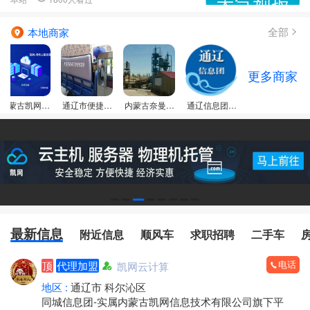
全部
本地商家
更多商家
内蒙古凯网信
通辽市便捷个
内蒙古奈曼旗
通辽信息团门
息技术有限公
体搬家服务
昂乃型砂厂
店
司
最新信息
附近信息
顺风车
求职招聘
二手车
电话
顶
代理加盟
凯网云计算
地区 :
通辽市 科尔沁区
同城信息团-实属内蒙古凯网信息技术有限公司旗下平