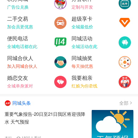
广告位兑换
定制与开发
二手交易
超级享卡
加会员更优惠
全城最低价
便民电话
同城活动
全城电话都在此
全城活动在此
同城合伙人
同城抽奖
加入同城合伙人
每天抽优惠
婚恋交友
我要相亲
全城单身派对
红娘为你牵线
同城头条
全部
重要气象报告-20日至21日我区将迎强降
水 天气预报
本站
1800人看过