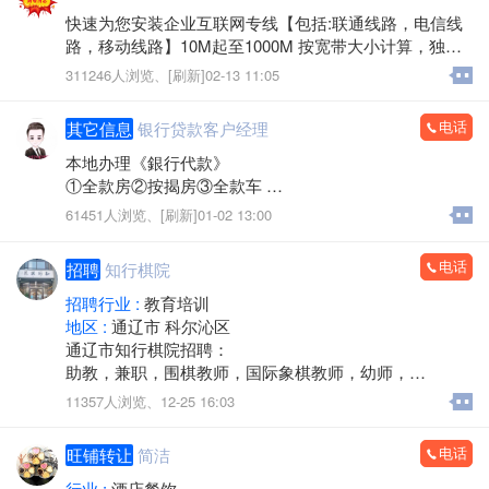
快速为您安装企业互联网专线【包括:联通线路，电信线
路，移动线路】10M起至1000M 按宽带大小计算，独立I
P，速度快 物美价廉。如有需求速联系我们【内蒙古凯
311246人浏览、
[刷新]02-13 11:05
网信息技术有限公司】！
电话
其它信息
银行贷款客户经理
本地办理《銀行代款》
①全款房②按揭房③全款车
④按揭车⑤保险单⑥信用ka
61451人浏览、
[刷新]01-02 13:00
⑦公积金⑧营业执照⑨银联收款码⑩退休工资 打卡工资本
科学历秒批秒放
电话
招聘
知行棋院
符合任一均可办理
招聘行业 :
教育培训
《债务优化》公积金负债高可优化，可帮结清全部高利
地区 :
通辽市 科尔沁区
息网贷、信用卡。优化为1.8厘先息后本正规貸款！最长
通辽市知行棋院招聘：
垫资7个月！
助教，兼职，围棋教师，国际象棋教师，幼师，
要求：积极主动，热爱学习，能出差，热爱教育行业，
11357人浏览、
12-25 16:03
客户经理15714755580（微信同步）
踏实稳重，能出差，长期稳定
有无工作经验均可，带薪培训上岗
电话
旺铺转让
简洁
行业 :
酒店餐饮