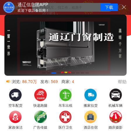
通辽信息团APP
扎鲁特旗
下载
找顺风车，找工作，租房子
欢迎下载以备后用！
帮助
浏览:
86.70万
发布:
569
商家:
4
空车配货
快递跑腿
吊车出租
搬家拉货
机械车辆
家政保洁
广告传媒
医疗卫生
酒店住宿
婚庆摄影