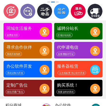
同城生活服务
诚聘分站长
缴费查询等
区域分站站长
寻求合作伙伴
代申请电信
系统开发制作
业务增值许可证
办公软件开发
服务器租赁
系统定制与开发
云主机租赁 办公软件开发
定制广告位
购买系统！
前往开通广告位
我要这样的系统
积分商城
办公软件