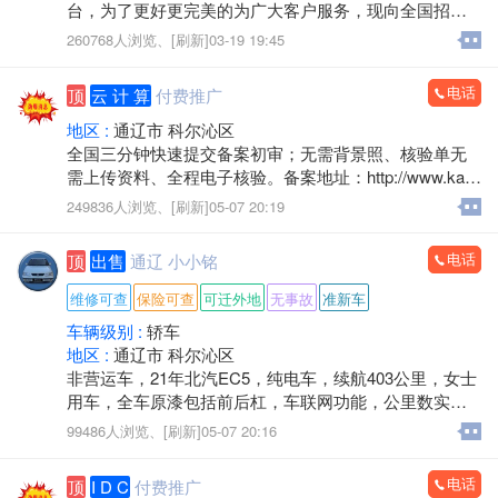
台，为了更好更完美的为广大客户服务，现向全国招聘
省,市,县,镇级管理站长，年龄不限有网络爱好和事业心强
260768人浏览、
[刷新]03-19 19:45
者优先，每个级别只招一名，额满为止。
详情登录:https://www.tlxxt.cn/
电话
顶
云 计 算
付费推广
地区 :
通辽市 科尔沁区
全国三分钟快速提交备案初审；无需背景照、核验单无
需上传资料、全程电子核验。备案地址：http://www.kaiw
angidc.com/
249836人浏览、
[刷新]05-07 20:19
电话
顶
出售
通辽 小小铭
维修可查
保险可查
可迁外地
无事故
准新车
车辆级别 :
轿车
地区 :
通辽市 科尔沁区
非营运车，21年北汽EC5，纯电车，续航403公里，女士
用车，全车原漆包括前后杠，车联网功能，公里数实表7
万多公里！想换车出手
99486人浏览、
[刷新]05-07 20:16
电话
顶
I D C
付费推广