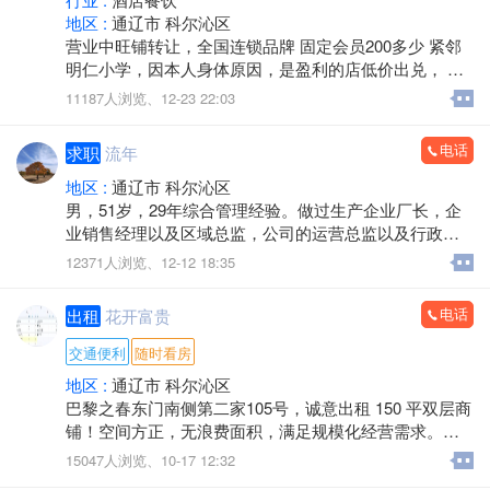
地区 :
通辽市 科尔沁区
营业中旺铺转让，全国连锁品牌 固定会员200多少 紧邻
明仁小学，因本人身体原因，是盈利的店低价出兑， 半
天活，轻松，带技术，包教包会，有兴趣可以联系，
11187人浏览、
12-23 22:03
电话
求职
流年
地区 :
通辽市 科尔沁区
男，51岁，29年综合管理经验。做过生产企业厂长，企
业销售经理以及区域总监，公司的运营总监以及行政总
监等，擅长团队建设、流程优化与成本控制，具备多行
12371人浏览、
12-12 18:35
业运营与销售管理背景。工作踏实负责，事业心强，具
备良好的团队协作与资源整合能力。求职意向：工厂或
电话
出租
花开富贵
者公司的管理岗位，工作地点通辽。
交通便利
随时看房
地区 :
通辽市 科尔沁区
巴黎之春东门南侧第二家105号，诚意出租 150 平双层商
铺！空间方正，无浪费面积，满足规模化经营需求。交
通便捷，临近主干道 / 公交站点，自带客流基础。价格面
15047人浏览、
10-17 12:32
议，可实地考察随时看房，可根据经营需求沟通细节，