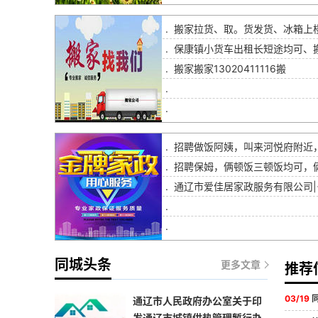
.
搬家拉货、取。货发货、冰箱上
.
保康镇小货车出租长短途均可、
.
搬家搬家13020411116搬
.
.
.
招聘做饭阿姨，叫来河悦府附近
.
招聘保姆，俩顿饭三顿饭均可，
.
通辽市爱佳居家政服务有限公司|
.
.
同城头条
更多文章
推荐
03/19
同城
通辽市人民政府办公室关于印
发通辽市城镇供热管理暂行办