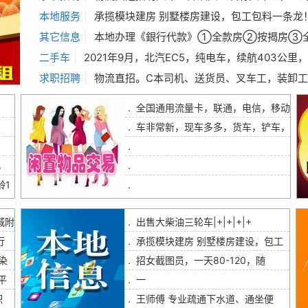
本地服务
|
承揽模块建房 别墅楼房建设，包工包料一条龙！（水泥，红砖，碎石，河沙，门窗等）。如有需要致电：1864752811
其它信息
|
本地办理《銀行代款》①全款房②按揭房③全款车 ④按揭车⑤保险单⑥信用ka⑦公积金⑧营业执照⑨银联收款码⑩退休工资 打卡工资本科学历秒批秒放 符合任一均可办理 《债务优化》公积金负债高可优化，可帮结清全部高利息网贷、信用卡。优化为1.8厘先息后本正规貸款！最长垫资7个月！ 客户经理157147
二手车
|
2021年9月，北汽EC5，纯电车，续航403公里，全车原漆包括前后杠，车联网功能，公里数实表8万多公里！全程店保八年或15
求职招聘
|
物流直招。C本司机、送货员、叉车工，装卸工1、C本开四米二箱货跑天津周边每天300日结不用装卸，纯司机（不用租车买车啥的）2、送货员负责跟车查货点货，做好货品交接，不用干活工资8000每个月5号结，要求认字，能适应车上吃住3、叉车工成手300，学徒200可以日结不要叉车证，4、装卸工500左右多劳多得，装车18卸车12每吨日结物流公司直招，包吃包住，
.
全国通用流量卡，联通，电信，移动
.
车非常新，现车多多，货车，铲车，
.
，
.
龄1
.
城附
.
出售大柴油三轮车|+|+|+|+
行
.
承揽模块建房 别墅楼房建设，包工
染
.
招女截图员，一天80-120，随
平
.
一
积
.
王师傅 专业疏通下水道、通坐便