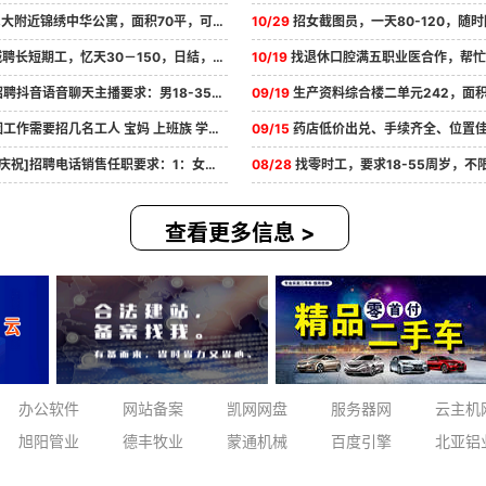
附近锦绣中华公寓，面积70平，可短期出租，日租，价格2300.设施齐全可...
10/29
招女截图员，一天80-120，随时随地可做，时间自由安排，年龄18/50周岁
聘长短期工，忆天30－150，日結，活不累好做，有意者扫码咨询
10/19
找退休口腔满五职业医合作，帮忙介绍中介费
抖音语音聊天主播要求：男18-35周岁 女18-40周岁，可居家办公，会说普...
09/19
生产资料综合楼二单元242，面积104平，三室一厅一卫，家具家电齐全，紧
作需要招几名工人 宝妈 上班族 学生都可以 在嫁可做 公子曰洁 不耽误...
09/15
药店低价出兑、手续齐全、位置佳、联系电话1500475
祝]招聘电话销售任职要求：1：女，年龄18—35岁，口齿清晰，品行端正2：...
08/28
找零时工，要求18-55周岁，不限性别，有无经验均可，鈤收入30-150，
查看更多信息 >
办公软件
网站备案
凯网网盘
服务器网
云主机
旭阳管业
德丰牧业
蒙通机械
百度引擎
北亚铝