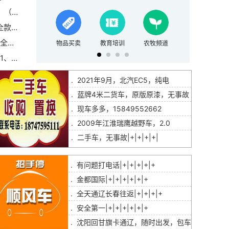
1（微信）
55580（微信同步）
万公里
物品买卖
教育培训
农牧频道
家政保洁
在外面吃饭每吨饭补助30元
.
2021年9月，北汽EC5，纯电
.
蓝牌4米二货车，原版原漆，无事故
.
现车多多，15849552662
.
2009年江淮瑞鹰越野车，2.0
.
二手车，无事故|+|+|+|+|
.
有问题打电话|+|+|+|+|+
.
金都国际|+|+|+|+|+|+
.
全天通辽长春往返|+|+|+|+
.
安全第一|+|+|+|+|+|+
.
沈阳回甘旗卡通辽，随时出发，包车