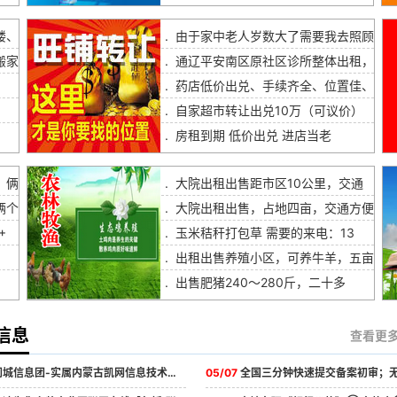
楼、
.
由于家中老人岁数大了需要我去照顾
搬家
.
通辽平安南区原社区诊所整体出租，
.
药店低价出兑、手续齐全、位置佳、
.
自家超市转让出兑10万（可议价）
.
房租到期 低价出兑 进店当老
，俩
.
大院出租出售距市区10公里，交通
俩个
.
大院出租出售，占地四亩，交通方便
+
.
玉米秸秆打包草 需要的来电：13
.
出租出售养殖小区，可养牛羊，五亩
.
出售肥猪240～280斤，二十多
信息
查看更
信息团-实属内蒙古凯网信息技术有限公司旗下平台，为了更好更完美的为...
05/07
全国三分钟快速提交备案初审；无需背景照、核验单无需上传资料、全程电