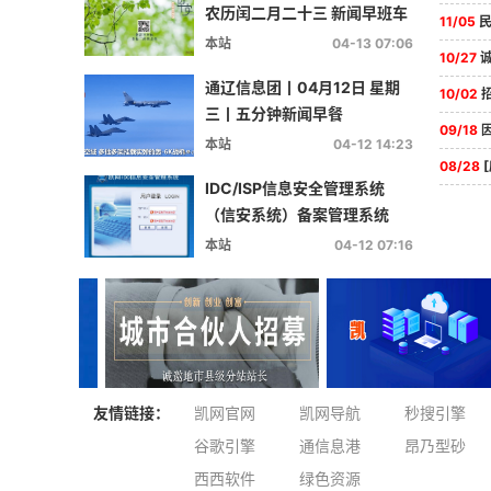
农历闰二月二十三 新闻早班车
11/05
民大
本站
04-13 07:06
10/27
诚
通辽信息团丨04月12日 星期
10/02
招聘
三丨五分钟新闻早餐
09/18
因工
本站
04-12 14:23
08/28
[庆
IDC/ISP信息安全管理系统
（信安系统）备案管理系统
（备案系统）定制对接和评测
本站
04-12 07:16
（自建机房评测、信安评测、
备案评测））
友情链接：
凯网官网
凯网导航
秒搜引擎
谷歌引擎
通信息港
昂乃型砂
西西软件
绿色资源