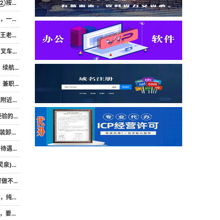
单⑥...
12...
9620
车成...
联网功...
等提供...
租单间，
吃苦耐劳
00...
97610
多劳...
误日...
原漆包...
64...