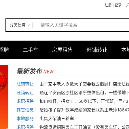
注册
|
登录
|
分类信息
招聘
二手车
房屋租售
旺铺转让
本
旺铺转让
|
由于家中老人岁数大了需要我去照顾！店无法经营下去
旺铺转让
|
通辽平安南区原社区诊所整体出租，一楼带地下室240平，一楼120平，地下室1
生猛海鲜
调味调料
求职招聘
|
扣山楂杍，招女工，50岁以下，正常班，早7.30到晚4.30下班，中午管饭，工资2400元，能长
其它信息
|
想给孩子提升数学成绩的家长联系王老师186475996
本地服务
|
出售大柴油三轮车
求职招聘
|
物流货运招聘叉车工开油叉（没有叉车证，公司免费给办理叉车证）1，叉车成手: 300/天2，叉车学徒工:270/天3，装卸工，工资天工三百，也可计件，计件工资多劳多得，能吃苦耐劳的一天平均五百左右，看个人能力。公司直招，常年有活，短期不要，最少工作一个月，不满一个月扣三天工资，日结: 压三天一天一结月结:9000（每月四天公休）工作时间:8:00~8:00 （中午休息2小时）长白班月结工资:每月15号发工资不压工资 待遇:（免费提供吃住）管三餐 宿舍4人一间 可以洗澡 有空调 洗衣机常年有活:不放假 有事请假（日结没有假期）工作地址:天津市滨海新区4，箱货司机4米2工资日结300/天 包食住 主要负责：天津周边送货，不用装卸，只负责开车对单据，不用买车，租车，公司直招，纯司机，车辆保养，加油公司承担，危险驾驶违章后果自负要求会看高德导航没有不良驾驶记录，没有案底。5，跟车送货员工资：8000/月（外出补贴）干满半月可预支工资主要负责：点货、对单据、保证货品安全，