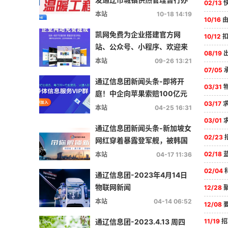
02/13
快速
法的通知
本站
10-18 14:19
10/16
由
凯网免费为企业搭建官方网
10/12
扣山
站、公众号、小程序、欢迎来
08/19
电洽谈！
本站
09-26 13:21
07/05
承
通辽信息团新闻头条-即将开
03/31
物流
庭！中企向苹果索赔100亿元
03/17
求职
本站
04-25 16:31
03/01
通辽信息团新闻头条-新加坡女
02/23
网红穿着暴露登军舰，被韩国
驱逐出境！曾爆乳直播被警方
02/18
蓝牌
本站
04-17 11:36
拦截警告（多图）
02/04
通辽信息团-2023年4月14日
物联网新闻
12/28
聚
本站
04-14 06:52
12/08
要
通辽信息团-2023.4.13 周四
11/19
招