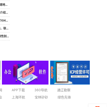
，有...
丰厚。
邻市...
5379
不耽误...
网
APP下载
360导航
通辽勘察
业
上海环航
宝林矽砂
绿色先锋