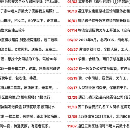
为您安装企业互联网专线【包括:联通线路，电信线路，移动线路】10M起至...
01/02
本地办理《銀行代款》①全款房②按揭房③全款车 ④按揭车⑤保险
于家中老人岁数大了需要我去照顾！店无法经营下去了！
10/13
通辽平安南区原社区诊所整体出租，一楼带地下室240平，一楼120平，地下室
楂杍，招女工，50岁以下，正常班，早7.30到晚4.30下班，中午管饭，工资...
10/01
想给孩子提升数学成绩的家长联系王老师1864759
出售大柴油三轮车
07/14
物流货运招聘叉车工开油叉（没有叉车证，公司免费给办理叉车证）1，叉
揽模块建房 别墅楼房建设，包工包料一条龙！（水泥，红砖，碎石，河沙，...
05/07
2021年9月，北汽EC5，纯电车，续航403公里，全车原漆包括前后杠，车
直招。C本司机、送货员、叉车工，装卸工1、C本开四米二箱货跑天津周边...
03/27
满18岁就可以，全国人民，工人，兼职，宝爸，宝妈，学生兼职，其他等
，想找个女司机的工作，驾龄18年C1证5点能下班的工作，代驾公司也可以...
03/17
求租，合租的，两口子想在批发城附近或者九中夜市附近，求
求职一份开车工作，铲车，箱货都驾驶过
02/27
招一名女办公室文员库管，有过经验的，能做资料，能
招聘牛官，包吃住，待遇。
02/19
聘，C本司机、送货员、叉车工，装卸工1、C本开四米二箱货跑天津周边每天3
4米二货车，原版原漆，无事故，不到20万公里，滴油不烧，13年10月31前...
02/17
大型物业急招保安，保洁若干名。待遇优厚，工资面议。联系电话185475
科区医院附近1楼电梯楼！1楼也行！
12/29
通辽市鑫琪饮品有限责任公司(百灵泉)招聘送水工:工作简单，待遇优厚，
氨酯发泡保温 彩钢瓦喷漆 楼顶防水
12/13
因工作需要招几名工人简单 在嫁可做不累，壹添三十八十 公子曰洁 不耽
求 一楼二楼，有供暖，距离传染病医院 越近越好，
12/05
4万多出售2021年9月，北汽EC5，纯电车，续航403公里，女士用车，全车
聘牛官，待遇优厚，有意者联系。
11/07
通辽五洲医院招聘市场人员数十名，要求会玩手机，活轻松不累，联系电话18