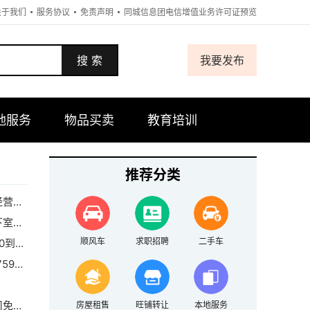
关于我们
服务协议
免责声明
同城信息团电信增值业务许可证预览
搜 索
我要发布
地服务
物品买卖
教育培训
推荐分类
了！
20平
其它信息
顺风车
求职招聘
二手车
互 联 网
干的来。
20
公司直招，一车俩人要求：58岁以内，身体健康，认真细心
房屋租售
旺铺转让
本地服务
吊车出租